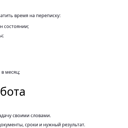
ратить время на переписку:
он состоянии;
ы;
в месяц;
абота
адачу своими словами.
окументы, сроки и нужный результат.