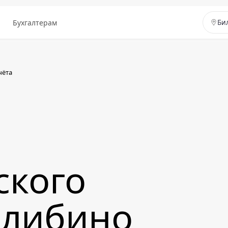
ы
Бухгалтерам
Би
чёта
ского
илибино