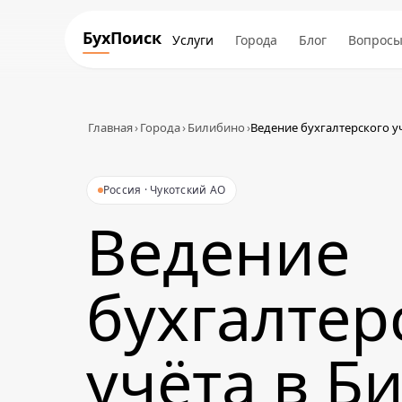
БухПоиск
Услуги
Города
Блог
Вопрос
Главная
›
Города
›
Билибино
›
Ведение бухгалтерского у
Россия · Чукотский АО
Ведение
бухгалтер
учёта в Б