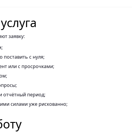
 услуга
ют заявку:
м;
о поставить с нуля;
ент или с просрочками;
ом;
опросы;
и отчётный период;
оими силами уже рискованно;
боту