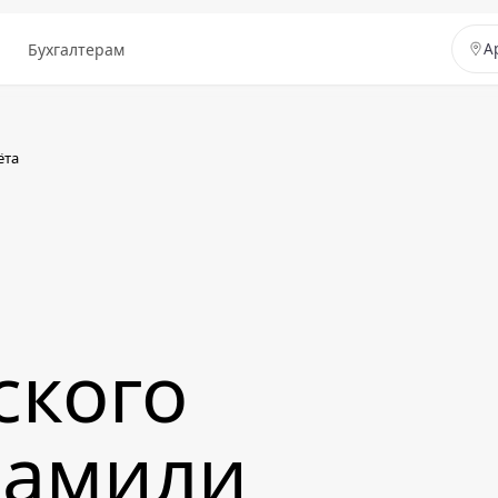
ы
Бухгалтерам
А
ёта
ского
рамили