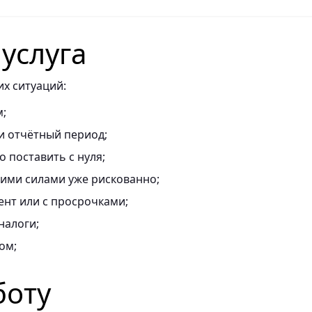
 услуга
х ситуаций:
м;
и отчётный период;
о поставить с нуля;
оими силами уже рискованно;
ент или с просрочками;
налоги;
ом;
боту