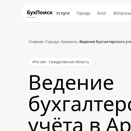
БухПоиск
Услуги
Города
Блог
Вопрос
Главная
›
Города
›
Арамиль
›
Ведение бухгалтерского уч
Россия · Свердловская область
Ведение
бухгалтер
учёта в А