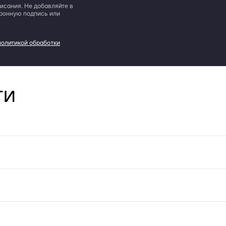
исания. Не добавляйте в
тронную подпись или
политикой обработки
ги