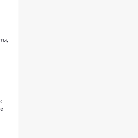
ты,
к
не