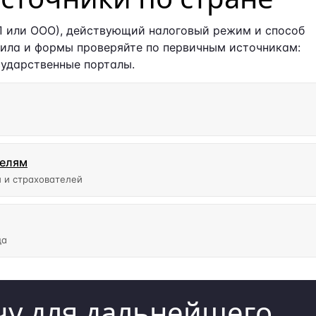
П или ООО), действующий налоговый режим и способ
ила и формы проверяйте по первичным источникам:
сударственные порталы.
телям
 и страхователей
да
у для дальнейшего