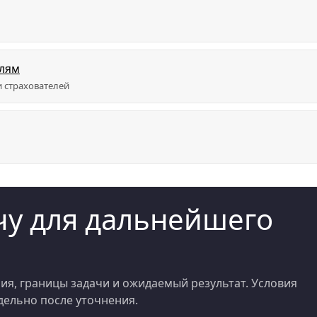
елям
 страхователей
у для дальнейшего
я, границы задачи и ожидаемый результат. Условия
ельно после уточнения.