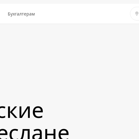
ы
Бухгалтерам
ские
Беслане