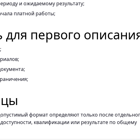
ериоду и ожидаемому результату;
ачала платной работы;
ь для первого описани
;
риалов;
документа;
граничения;
ицы
и допустимый формат определяют только после отдельно
 доступности, квалификации или результате по общему