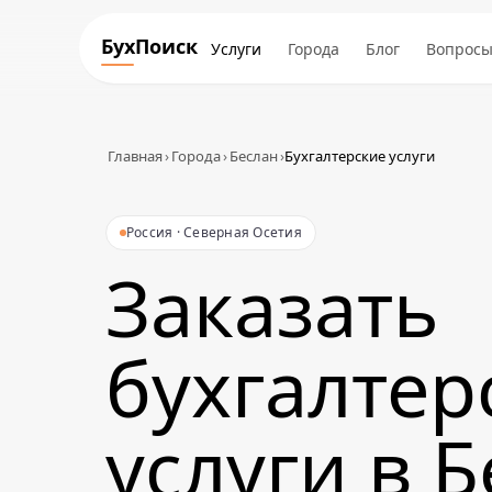
БухПоиск
Услуги
Города
Блог
Вопрос
Главная
›
Города
›
Беслан
›
Бухгалтерские услуги
Россия · Северная Осетия
Заказать
бухгалтер
услуги в 