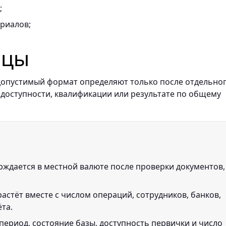
;
риалов;
ицы
и допустимый формат определяют только после отдельно
 доступности, квалификации или результате по общему
рждается в местной валюте после проверки документов,
астёт вместе с числом операций, сотрудников, банков,
ёта.
период, состояние базы, доступность первички и число