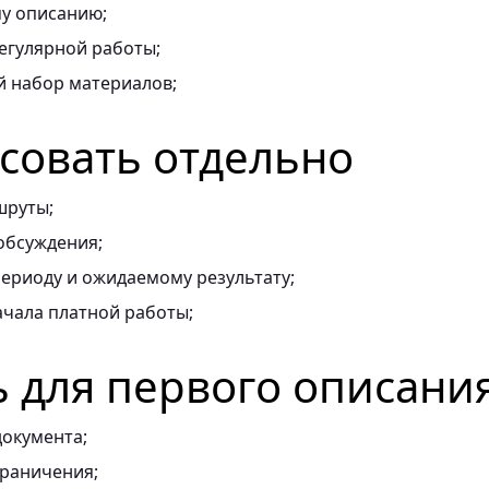
му описанию;
егулярной работы;
 набор материалов;
асовать отдельно
шруты;
обсуждения;
ериоду и ожидаемому результату;
ачала платной работы;
ь для первого описани
документа;
граничения;