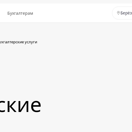
ы
Бухгалтерам
Берё
ухгалтерские услуги
ские