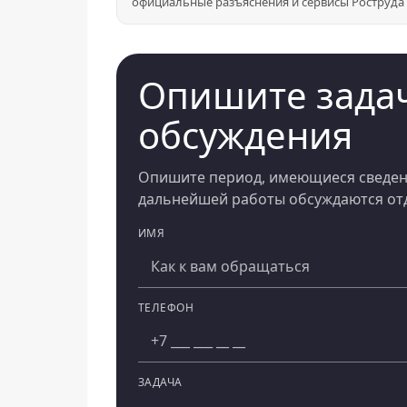
официальные разъяснения и сервисы Роструда
Опишите задач
обсуждения
Опишите период, имеющиеся сведени
дальнейшей работы обсуждаются отд
ИМЯ
Компания
ТЕЛЕФОН
ЗАДАЧА