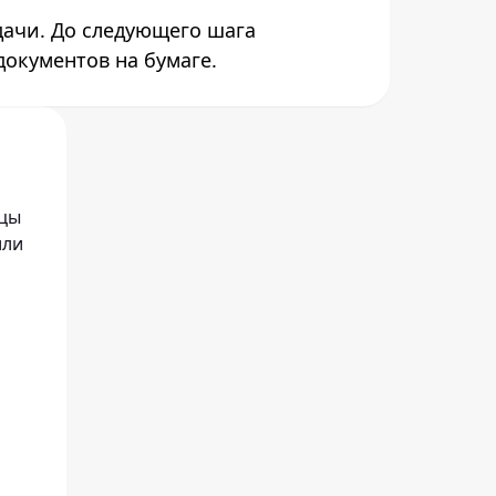
дачи. До следующего шага
документов на бумаге.
ицы
или