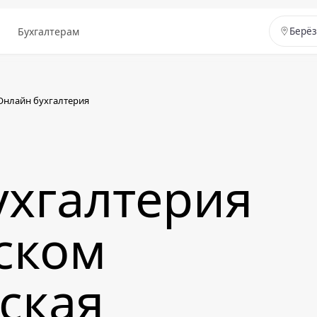
ы
Бухгалтерам
Берё
Онлайн бухгалтерия
ухгалтерия
ском
ская