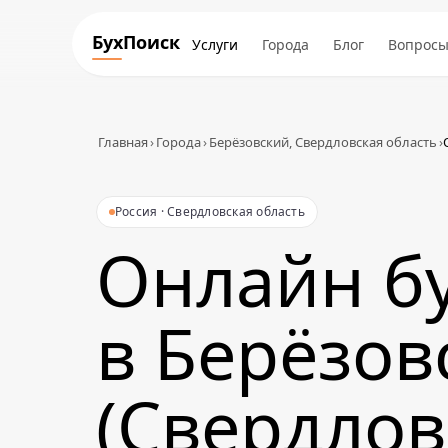
БухПоиск
Услуги
Города
Блог
Вопрос
Главная
›
Города
›
Берёзовский, Свердловская область
›
Россия · Свердловская область
Онлайн б
в Берёзов
(Свердлов