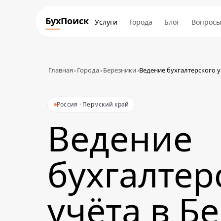
БухПоиск
Услуги
Города
Блог
Вопрос
Главная
›
Города
›
Березники
›
Ведение бухгалтерского у
Россия · Пермский край
Ведение
бухгалтер
учёта в Б