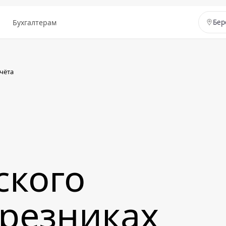
ы
Бухгалтерам
Бер
чёта
ского
ерезниках