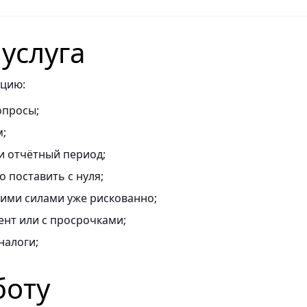
 услуга
ацию:
опросы;
м;
и отчётный период;
о поставить с нуля;
оими силами уже рискованно;
ент или с просрочками;
налоги;
боту