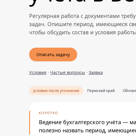
Регулярная работа с документами треб
задач. Опишите период, имеющиеся св
чтобы обсудить состав и условия работы
Описать задачу
Условия
·
Частые вопросы
·
Заявка
условия после уточнения
Пермский край
Обновле
КОРОТКО
Ведение бухгалтерского учёта — м
полезно назвать период, имеющиес