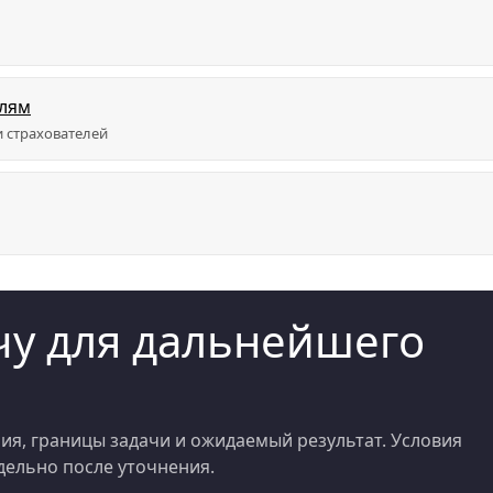
елям
 страхователей
у для дальнейшего
я, границы задачи и ожидаемый результат. Условия
ельно после уточнения.