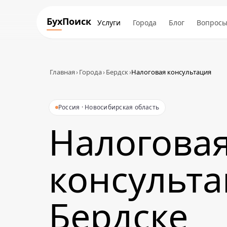
БухПоиск
Услуги
Города
Блог
Вопрос
Главная
›
Города
›
Бердск
›
Налоговая консультация
Россия · Новосибирская область
Налогова
консульта
Бердске