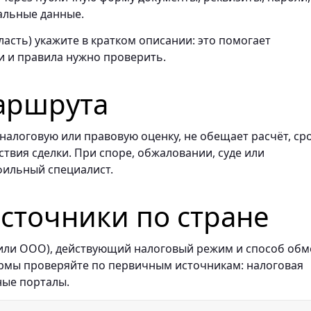
альные данные.
асть) укажите в кратком описании: это помогает
и и правила нужно проверить.
аршрута
алоговую или правовую оценку, не обещает расчёт, сро
ствия сделки. При споре, обжаловании, суде или
фильный специалист.
точники по стране
 или ООО), действующий налоговый режим и способ обм
ормы проверяйте по первичным источникам: налоговая
ные порталы.