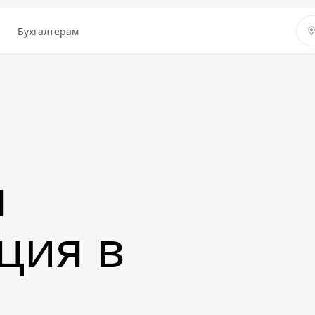
ы
Бухгалтерам
я
ция в