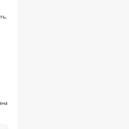
ть,
ена