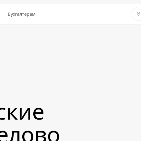
ы
Бухгалтерам
ские
Белово