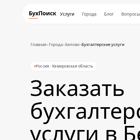
БухПоиск
Услуги
Города
Блог
Вопрос
Главная
›
Города
›
Белово
›
Бухгалтерские услуги
Россия · Кемеровская область
Заказать
бухгалтер
услуги в 