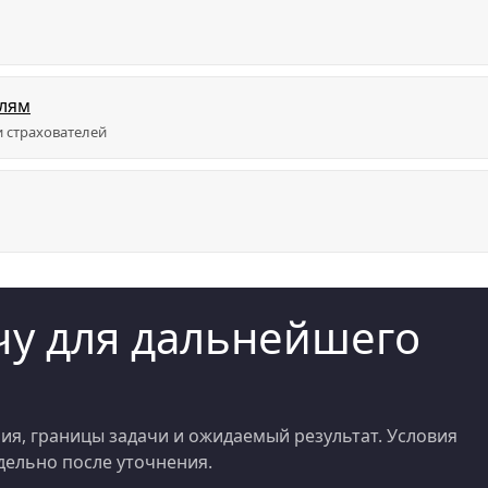
елям
 страхователей
у для дальнейшего
я, границы задачи и ожидаемый результат. Условия
ельно после уточнения.