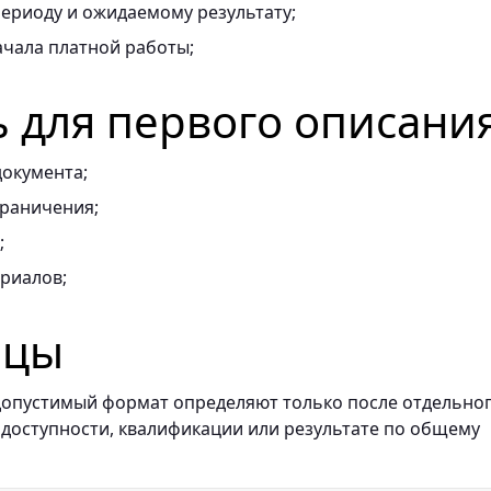
ериоду и ожидаемому результату;
ачала платной работы;
ь для первого описани
документа;
граничения;
;
риалов;
ицы
и допустимый формат определяют только после отдельно
 доступности, квалификации или результате по общему