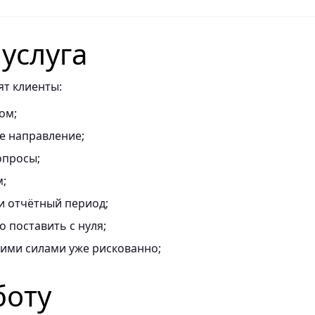
 услуга
ят клиенты:
ом;
е направление;
опросы;
м;
и отчётный период;
о поставить с нуля;
оими силами уже рискованно;
боту