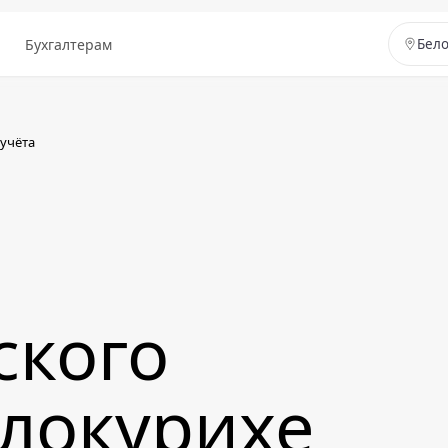
ы
Бухгалтерам
Бел
 учёта
ского
елокурихе