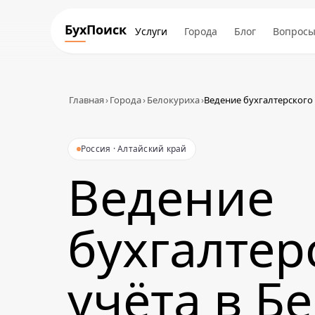
БухПоиск
Услуги
Города
Блог
Вопрос
Главная
›
Города
›
Белокуриха
›
Ведение бухгалтерского
Россия · Алтайский край
Ведение
бухгалтер
учёта в Б