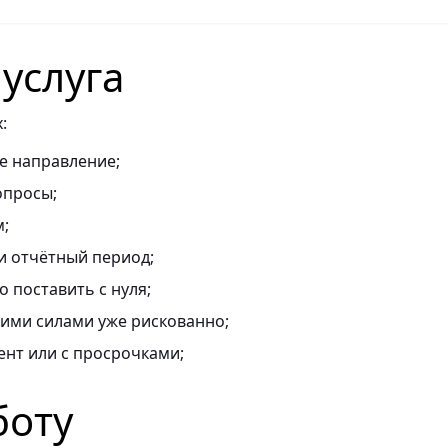
 услуга
:
е направление;
опросы;
м;
и отчётный период;
о поставить с нуля;
оими силами уже рискованно;
ент или с просрочками;
боту