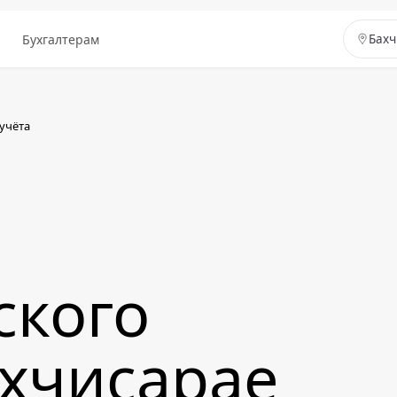
ы
Бухгалтерам
Бахч
учёта
ского
ахчисарае