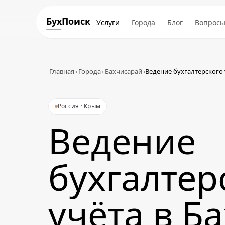
БухПоиск
Услуги
Города
Блог
Вопрос
Главная
›
Города
›
Бахчисарай
›
Ведение бухгалтерского 
Россия · Крым
Ведение
бухгалтер
учёта в Б