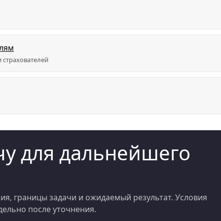
елям
 страхователей
у для дальнейшего
я, границы задачи и ожидаемый результат. Условия
ельно после уточнения.