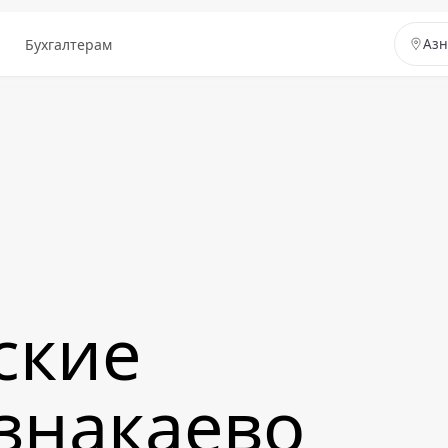
ы
Бухгалтерам
Азн
ские
Азнакаево