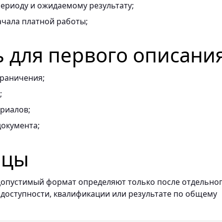
ериоду и ожидаемому результату;
ачала платной работы;
ь для первого описани
граничения;
;
риалов;
документа;
ицы
и допустимый формат определяют только после отдельно
 доступности, квалификации или результате по общему