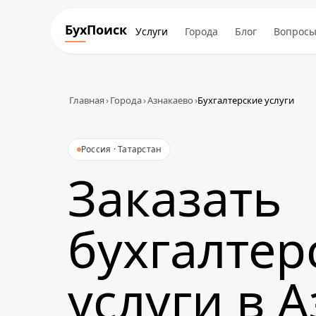
БухПоиск
Услуги
Города
Блог
Вопрос
Главная
›
Города
›
Азнакаево
›
Бухгалтерские услуги
Россия · Татарстан
Заказать
бухгалтер
услуги в 