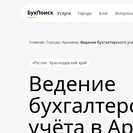
БухПоиск
Услуги
Города
Блог
Вопрос
Главная
›
Города
›
Армавир
›
Ведение бухгалтерского уч
Россия · Краснодарский край
Ведение
бухгалтер
учёта в А