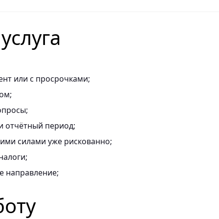
 услуга
ент или с просрочками;
ом;
опросы;
и отчётный период;
оими силами уже рискованно;
налоги;
е направление;
боту