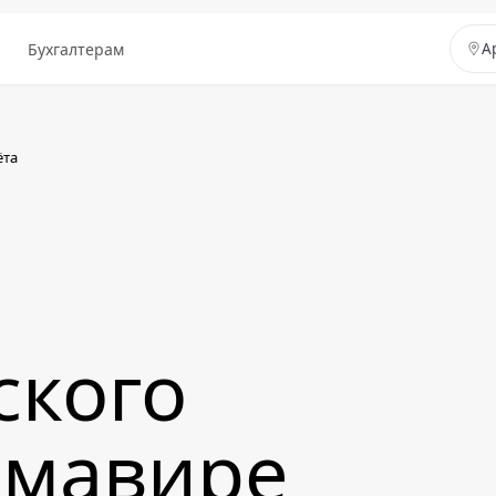
ы
Бухгалтерам
А
ёта
ского
рмавире