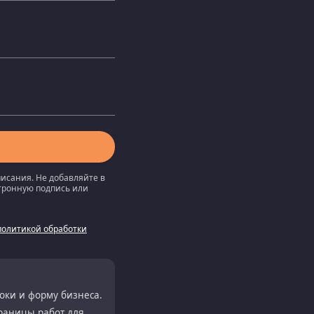
писания. Не добавляйте в
ктронную подпись или
политикой обработки
роки и форму бизнеса.
границы работ для