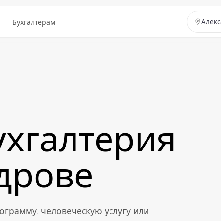
ы
Бухгалтерам
Алекс
ухгалтерия
дрове
ограмму, человеческую услугу или