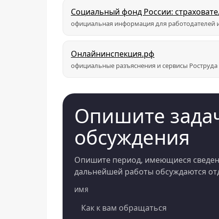
Социальный фонд России: страховат
официальная информация для работодателей и
Онлайнинспекция.рф
официальные разъяснения и сервисы Роструда
Опишите задач
обсуждения
Опишите период, имеющиеся сведени
дальнейшей работы обсуждаются отд
ИМЯ
Компания