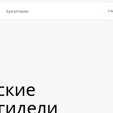
ы
Бухгалтерам
А
ские
Агидели