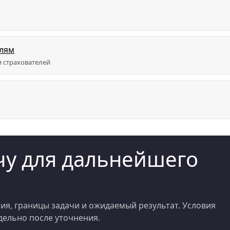
елям
 страхователей
у для дальнейшего
я, границы задачи и ожидаемый результат. Условия
ельно после уточнения.