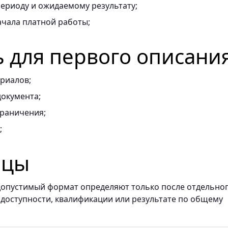
ериоду и ожидаемому результату;
ачала платной работы;
ь для первого описани
риалов;
документа;
граничения;
;
ицы
и допустимый формат определяют только после отдельно
 доступности, квалификации или результате по общему