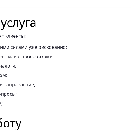
 услуга
ят клиенты:
оими силами уже рискованно;
ент или с просрочками;
налоги;
ом;
е направление;
опросы;
м;
боту