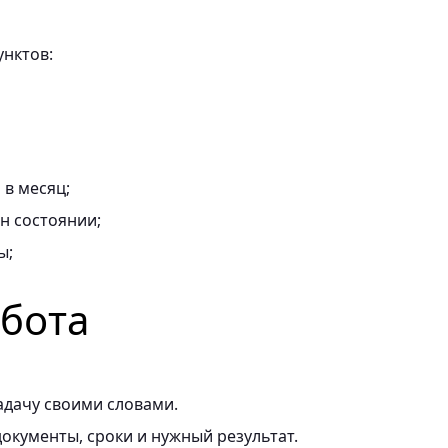
унктов:
в месяц;
он состоянии;
ы;
абота
адачу своими словами.
окументы, сроки и нужный результат.