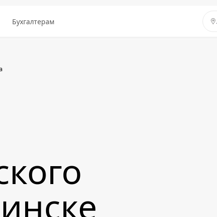
ы
Бухгалтерам
а
ского
бинске