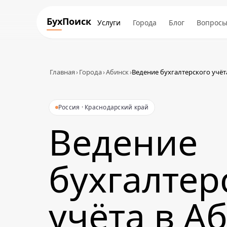
БухПоиск
Услуги
Города
Блог
Вопрос
Главная
›
Города
›
Абинск
›
Ведение бухгалтерского учёт
Россия · Краснодарский край
Ведение
бухгалтер
учёта в А