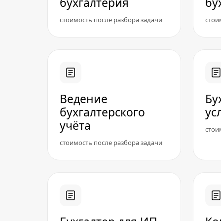
бухгалтерия
бу
стоимость после разбора задачи
стои
Ведение
Бу
бухгалтерского
ус
учёта
стои
стоимость после разбора задачи