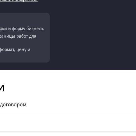
роки и форму бизнеса.
границы работ для
формат, цену и
и
д договором