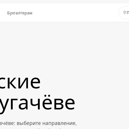
ы
Бухгалтерам
П
ские
Пугачёве
гачёве: выберите направление,