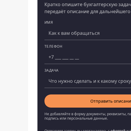
Кратко опишите бухгалтерскую задач
передаёт описание для дальнейшего 
ИМЯ
Компания
ТЕЛЕФОН
ЗАДАЧА
Отправить описани
Не добавляйте в форму документы, реквизиты, п
подпись или персональные данные.
Отправляя заявку, вы соглашаетесь с
офертой
и